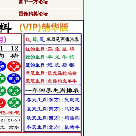
富甲一方论坛
雷锋精英论坛