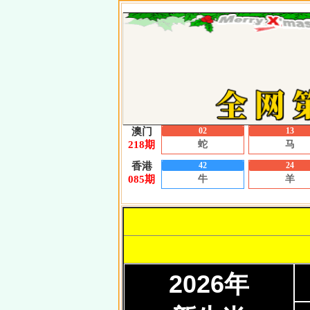
2026年