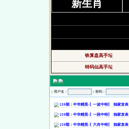
新生肖
铁算盘高手坛
特码仙高手坛
y
用户名：
y
密码：
219期：中华精英-〖一波中特〗 独家发表
219期：中华精英-〖一段中特〗 独家发表
219期：中华精英-〖六肖中特〗 独家发表