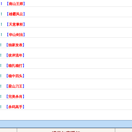
！
【
】
南山王师
！
【
】
雄霸风云
！
【
】
天意掌柜
！
【
】
华山剑法
！
【
】
独家发表
！
【
】
彼岸流年
！
【
】
稳扎稳打
！
【
】
稳中四头
！
【
】
梁山刀王
！
【
】
完美杀肖
！
【
】
杀码高手